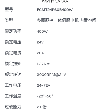
型号
FCMT24P60B400W
类型
多圈驱控一体伺服电机,内置抱闸
额定功率
400W
额定电压
24V
额定电流
20A
额定扭矩
1.27Nm
额定转速
3000RPM@24V
工作电压
24~72V
工作温度
-20°~50°
过载能力
2.0倍