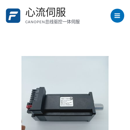
跳
Mai
心流伺服
至
Men
内
CANOPEN总线驱控一体伺服
容