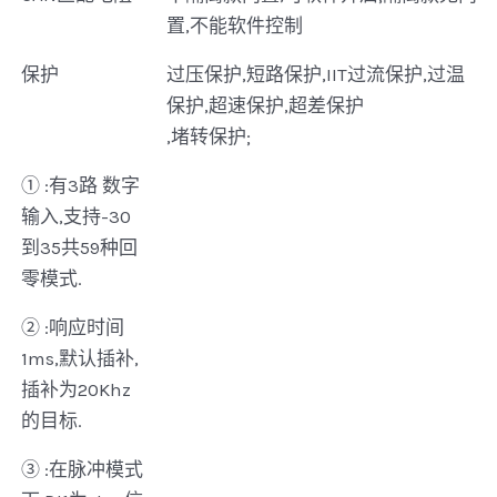
置,不能软件控制
保护
过压保护,短路保护,IIT过流保护,过温
保护,超速保护,超差保护
,堵转保护;
① :有3路 数字
输入,支持-30
到35共59种回
零模式.
② :响应时间
1ms,默认插补,
插补为20Khz
的目标.
③ :在脉冲模式