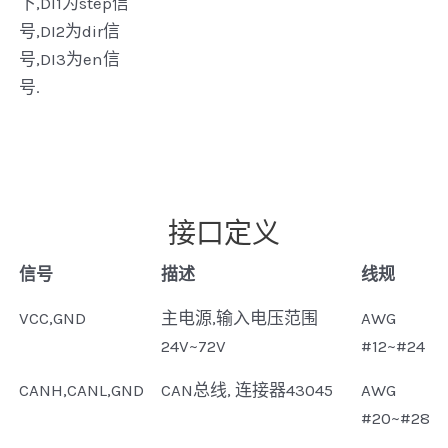
下,DI1为step信
号,DI2为dir信
号,DI3为en信
号.
接口定义
信号
描述
线规
VCC,GND
主电源,输入电压范围
AWG
24V~72V
#12~#24
CANH,CANL,GND
CAN总线, 连接器43045
AWG
#20~#28