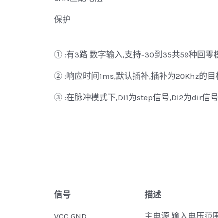
保护
① :有3路 数字输入,支持-30到35共59种回零
② :响应时间1ms,默认插补,插补为20Khz的目
③ :在脉冲模式下,DI1为step信号,DI2为dir信号
信号
描述
VCC,GND
主电源,输入电压范围4