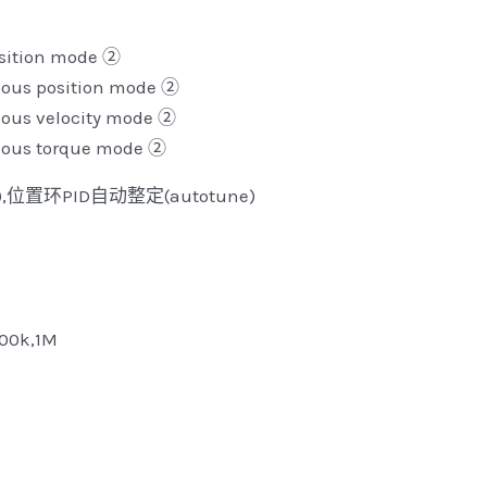
ition mode ②
us position mode ②
us velocity mode ②
us torque mode ②
,位置环PID自动整定(autotune)
500k,1M