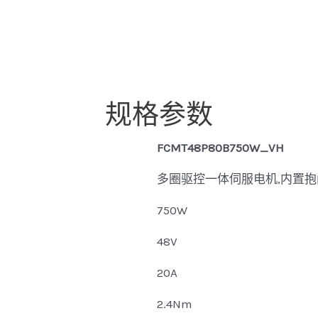
规格参数
FCMT48P80B750W_VH
多圈驱控一体伺服电机,内置抱
750W
48V
20A
2.4Nm