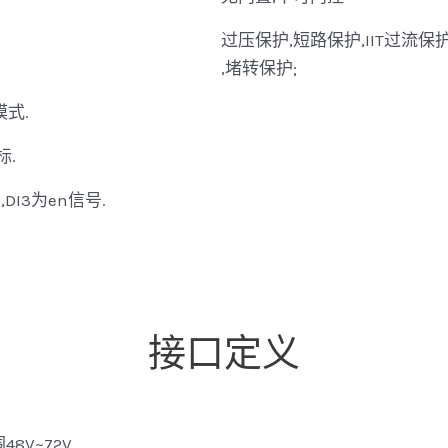
过压保护,短路保护,IIT过流保
,堵转保护;
模式.
标.
,DI3为en信号.
接口定义
8V~72V