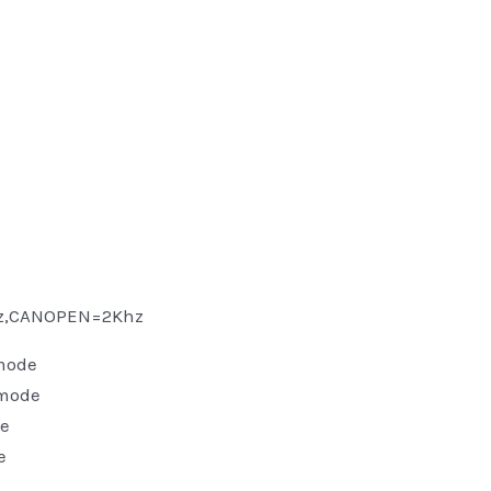
ANOPEN=2Khz
mode
mode
e
e