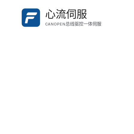
跳
心流伺服
至
内
CANOPEN总线驱控一体伺服
容