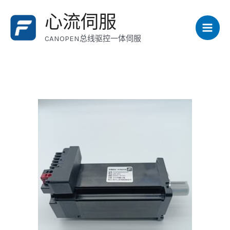
跳
Mai
心流伺服
至
Men
内
CANOPEN总线驱控一体伺服
容