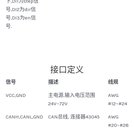
下,DI1为step信
号,DI2为dir信
号,DI3为en信
号.
接口定义
信号
描述
线规
VCC,GND
主电源,输入电压范围
AWG
24V~72V
#12~#24
CANH,CANL,GND
CAN总线, 连接器43045
AWG
#20~#28