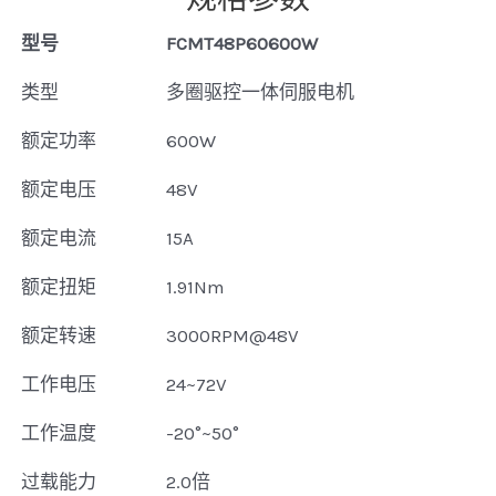
型号
FCMT48P60600W
类型
多圈驱控一体伺服电机
额定功率
600W
额定电压
48V
额定电流
15A
额定扭矩
1.91Nm
额定转速
3000RPM@48V
工作电压
24~72V
工作温度
-20°~50°
过载能力
2.0倍