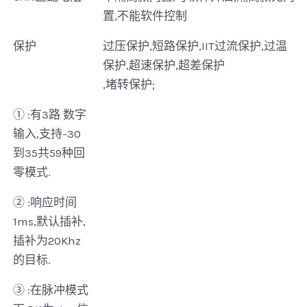
置,不能软件控制
保护
过压保护,短路保护,IIT过流保护,过温
保护,超速保护,超差保护
,堵转保护;
① :有3路 数字
输入,支持-30
到35共59种回
零模式.
② :响应时间
1ms,默认插补,
插补为20Khz
的目标.
③ :在脉冲模式